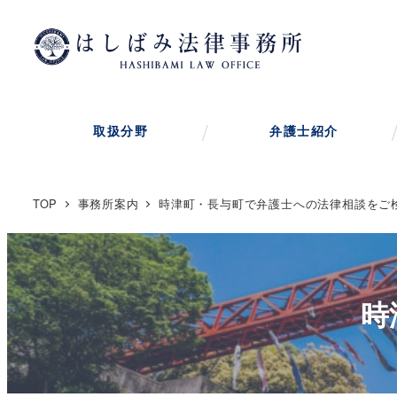
メ
イ
ン
コ
ン
取扱分野
弁護士紹介
テ
ン
ツ
TOP
事務所案内
時津町・長与町で弁護士への法律相談をご
へ
移
動
時