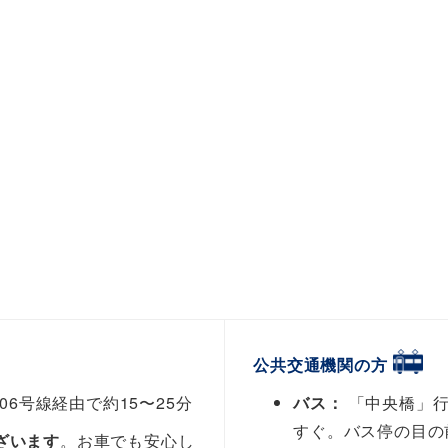
公共交通機関の方
バス：
「中央橋」行
6号線経由で約15〜25分
すぐ。バス停の目の
ざいます
。お車でも安心し