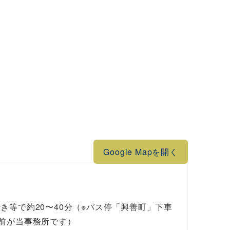
Google Mapを開く
き等で約20〜40分（※バス停「興善町」下車
前が当事務所です）