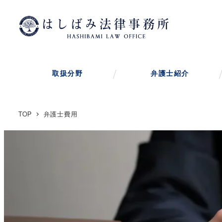
メ
イ
ン
コ
ン
取扱分野
弁護士紹介
テ
ン
ツ
TOP
弁護士費用
へ
移
動